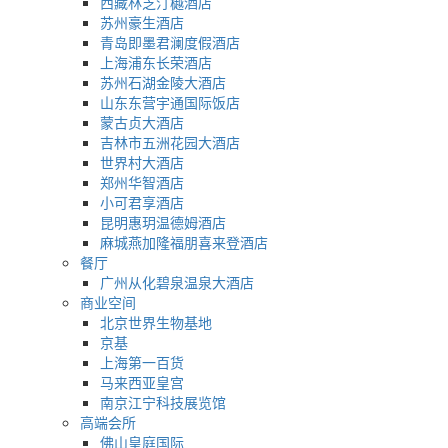
西藏林芝汀樾酒店
苏州豪生酒店
青岛即墨君澜度假酒店
上海浦东长荣酒店
苏州石湖金陵大酒店
山东东营宇通国际饭店
蒙古贞大酒店
吉林市五洲花园大酒店
世界村大酒店
郑州华智酒店
小可君享酒店
昆明惠玥温德姆酒店
麻城燕加隆福朋喜来登酒店
餐厅
广州从化碧泉温泉大酒店
商业空间
北京世界生物基地
京基
上海第一百货
马来西亚皇宫
南京江宁科技展览馆
高端会所
佛山皇庭国际