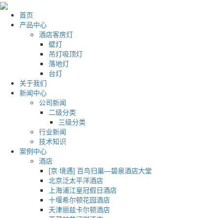
首页
产品中心
酒店客房灯
壁灯
吊灯吸顶灯
落地灯
台灯
关于我们
新闻中心
公司新闻
二级分类
三级分类
行业新闻
技术知识
案例中心
酒店
[京·境遇] 百鸟归巢—碧泉酒店大堂
北京泛太平洋酒店
上海浦江皇冠假日酒店
十堰希尔顿花园酒店
天津丽兹卡尔顿酒店