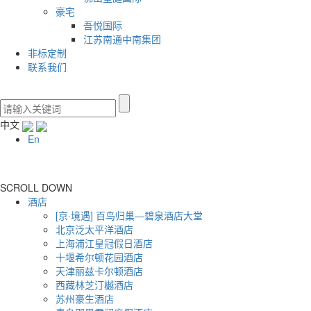
豪宅
吾悦国际
江苏南通中南集团
非标定制
联系我们
中文
En
SCROLL DOWN
酒店
[京·境遇] 百鸟归巢—碧泉酒店大堂
北京泛太平洋酒店
上海浦江皇冠假日酒店
十堰希尔顿花园酒店
天津丽兹卡尔顿酒店
西藏林芝汀樾酒店
苏州豪生酒店