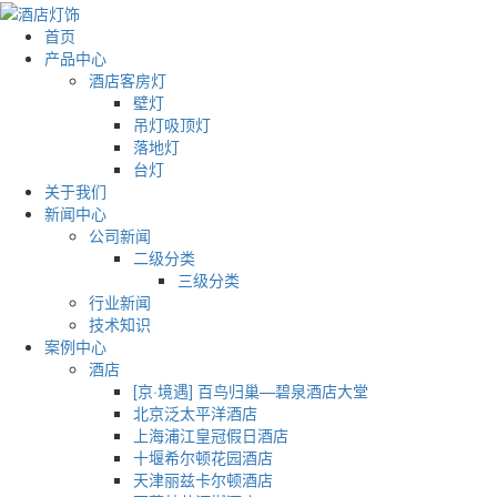
首页
产品中心
酒店客房灯
壁灯
吊灯吸顶灯
落地灯
台灯
关于我们
新闻中心
公司新闻
二级分类
三级分类
行业新闻
技术知识
案例中心
酒店
[京·境遇] 百鸟归巢—碧泉酒店大堂
北京泛太平洋酒店
上海浦江皇冠假日酒店
十堰希尔顿花园酒店
天津丽兹卡尔顿酒店