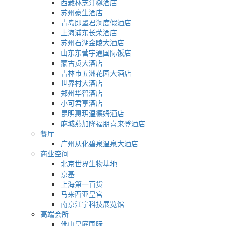
西藏林芝汀樾酒店
苏州豪生酒店
青岛即墨君澜度假酒店
上海浦东长荣酒店
苏州石湖金陵大酒店
山东东营宇通国际饭店
蒙古贞大酒店
吉林市五洲花园大酒店
世界村大酒店
郑州华智酒店
小可君享酒店
昆明惠玥温德姆酒店
麻城燕加隆福朋喜来登酒店
餐厅
广州从化碧泉温泉大酒店
商业空间
北京世界生物基地
京基
上海第一百货
马来西亚皇宫
南京江宁科技展览馆
高端会所
佛山皇庭国际