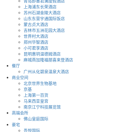
青岛即墨君澜度假酒店
上海浦东长荣酒店
苏州石湖金陵大酒店
山东东营宇通国际饭店
蒙古贞大酒店
吉林市五洲花园大酒店
世界村大酒店
郑州华智酒店
小可君享酒店
昆明惠玥温德姆酒店
麻城燕加隆福朋喜来登酒店
餐厅
广州从化碧泉温泉大酒店
商业空间
北京世界生物基地
京基
上海第一百货
马来西亚皇宫
南京江宁科技展览馆
高端会所
佛山皇庭国际
豪宅
吾悦国际