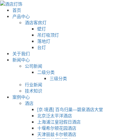
首页
产品中心
酒店客房灯
壁灯
吊灯吸顶灯
落地灯
台灯
关于我们
新闻中心
公司新闻
二级分类
三级分类
行业新闻
技术知识
案例中心
酒店
[京·境遇] 百鸟归巢—碧泉酒店大堂
北京泛太平洋酒店
上海浦江皇冠假日酒店
十堰希尔顿花园酒店
天津丽兹卡尔顿酒店