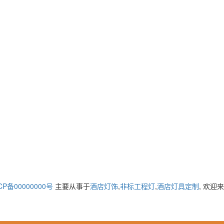
CP备00000000号
主要从事于
酒店灯饰
,
非标工程灯
,
酒店灯具定制
, 欢迎