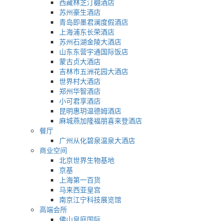
西藏林芝汀樾酒店
苏州豪生酒店
青岛即墨君澜度假酒店
上海浦东长荣酒店
苏州石湖金陵大酒店
山东东营宇通国际饭店
蒙古贞大酒店
吉林市五洲花园大酒店
世界村大酒店
郑州华智酒店
小可君享酒店
昆明惠玥温德姆酒店
麻城燕加隆福朋喜来登酒店
餐厅
广州从化碧泉温泉大酒店
商业空间
北京世界生物基地
京基
上海第一百货
马来西亚皇宫
南京江宁科技展览馆
高端会所
佛山皇庭国际