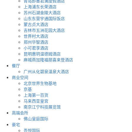
青岛即墨君澜度假酒店
上海浦东长荣酒店
苏州石湖金陵大酒店
山东东营宇通国际饭店
蒙古贞大酒店
吉林市五洲花园大酒店
世界村大酒店
郑州华智酒店
小可君享酒店
昆明惠玥温德姆酒店
麻城燕加隆福朋喜来登酒店
餐厅
广州从化碧泉温泉大酒店
商业空间
北京世界生物基地
京基
上海第一百货
马来西亚皇宫
南京江宁科技展览馆
高端会所
佛山皇庭国际
豪宅
吾悦国际