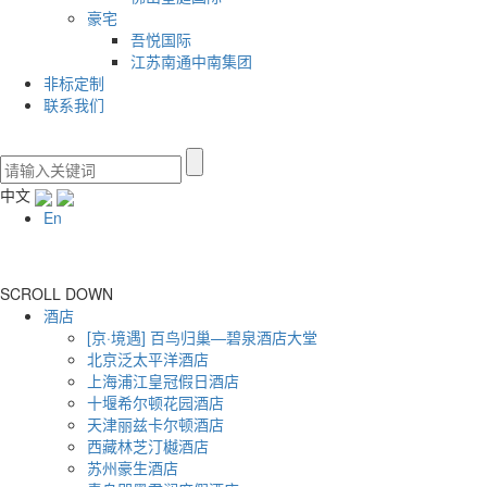
豪宅
吾悦国际
江苏南通中南集团
非标定制
联系我们
中文
En
SCROLL DOWN
酒店
[京·境遇] 百鸟归巢—碧泉酒店大堂
北京泛太平洋酒店
上海浦江皇冠假日酒店
十堰希尔顿花园酒店
天津丽兹卡尔顿酒店
西藏林芝汀樾酒店
苏州豪生酒店