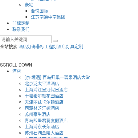
豪宅
吾悦国际
江苏南通中南集团
非标定制
联系我们
全站搜索
酒店灯饰
非标工程灯
酒店灯具定制
SCROLL DOWN
酒店
[京·境遇] 百鸟归巢—碧泉酒店大堂
北京泛太平洋酒店
上海浦江皇冠假日酒店
十堰希尔顿花园酒店
天津丽兹卡尔顿酒店
西藏林芝汀樾酒店
苏州豪生酒店
青岛即墨君澜度假酒店
上海浦东长荣酒店
苏州石湖金陵大酒店