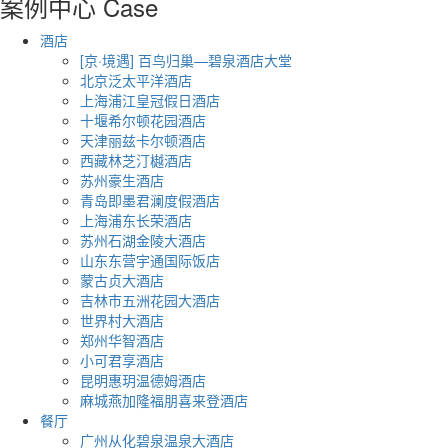
案例中心
Case
酒店
[京·境遇] 百鸟归巢—碧泉酒店大堂
北京泛太平洋酒店
上海浦江皇冠假日酒店
十堰希尔顿花园酒店
天津丽兹卡尔顿酒店
西藏林芝汀樾酒店
苏州豪生酒店
青岛即墨君澜度假酒店
上海浦东长荣酒店
苏州石湖金陵大酒店
山东东营宇通国际饭店
蒙古贞大酒店
吉林市五洲花园大酒店
世界村大酒店
郑州华智酒店
小可君享酒店
昆明惠玥温德姆酒店
麻城燕加隆福朋喜来登酒店
餐厅
广州从化碧泉温泉大酒店