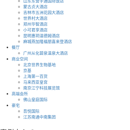
山东东营宇通国际饭店
蒙古贞大酒店
吉林市五洲花园大酒店
世界村大酒店
郑州华智酒店
小可君享酒店
昆明惠玥温德姆酒店
麻城燕加隆福朋喜来登酒店
餐厅
广州从化碧泉温泉大酒店
商业空间
北京世界生物基地
京基
上海第一百货
马来西亚皇宫
南京江宁科技展览馆
高端会所
佛山皇庭国际
豪宅
吾悦国际
江苏南通中南集团