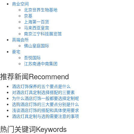
商业空间
北京世界生物基地
京基
上海第一百货
马来西亚皇宫
南京江宁科技展览馆
高端会所
佛山皇庭国际
豪宅
吾悦国际
江苏南通中南集团
推荐新闻
Recommend
酒店灯饰保养的五个要点是什么
对酒店灯具定制选择搭配的三要素
为什么酒店灯饰一般都要选择定制呢
选购酒店灯饰的三大要点分别是什么
浅谈酒店灯饰的搭配和具体使用要求
酒店灯具定制与选购需要注意的事项
热门关键词
Keywords