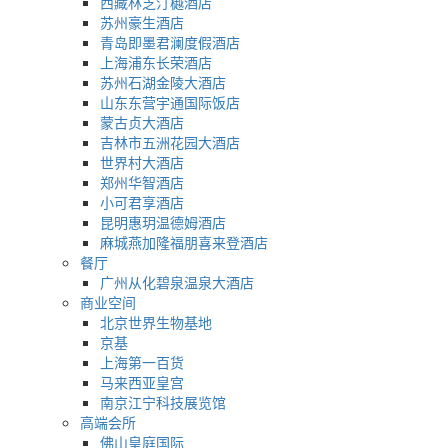
西藏林芝汀樾酒店
苏州豪生酒店
青岛即墨君澜度假酒店
上海浦东长荣酒店
苏州石湖金陵大酒店
山东东营宇通国际饭店
蒙古贞大酒店
吉林市五洲花园大酒店
世界村大酒店
郑州华智酒店
小可君享酒店
昆明惠玥温德姆酒店
麻城燕加隆福朋喜来登酒店
餐厅
广州从化碧泉温泉大酒店
商业空间
北京世界生物基地
京基
上海第一百货
马来西亚皇宫
南京江宁科技展览馆
高端会所
佛山皇庭国际