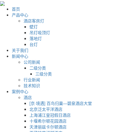
首页
产品中心
酒店客房灯
壁灯
吊灯吸顶灯
落地灯
台灯
关于我们
新闻中心
公司新闻
二级分类
三级分类
行业新闻
技术知识
案例中心
酒店
[京·境遇] 百鸟归巢—碧泉酒店大堂
北京泛太平洋酒店
上海浦江皇冠假日酒店
十堰希尔顿花园酒店
天津丽兹卡尔顿酒店