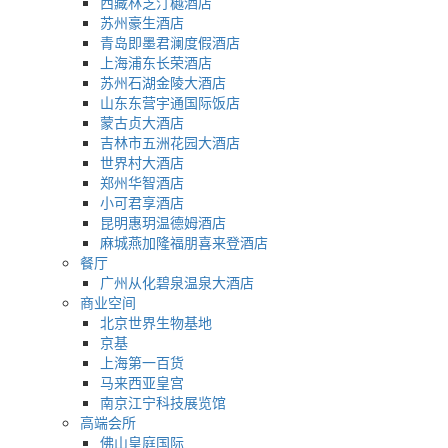
西藏林芝汀樾酒店
苏州豪生酒店
青岛即墨君澜度假酒店
上海浦东长荣酒店
苏州石湖金陵大酒店
山东东营宇通国际饭店
蒙古贞大酒店
吉林市五洲花园大酒店
世界村大酒店
郑州华智酒店
小可君享酒店
昆明惠玥温德姆酒店
麻城燕加隆福朋喜来登酒店
餐厅
广州从化碧泉温泉大酒店
商业空间
北京世界生物基地
京基
上海第一百货
马来西亚皇宫
南京江宁科技展览馆
高端会所
佛山皇庭国际