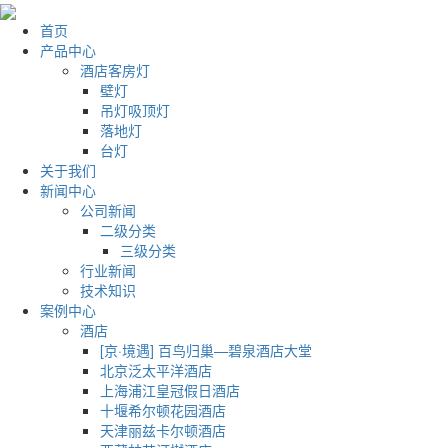
首页
产品中心
酒店客房灯
壁灯
吊灯吸顶灯
落地灯
台灯
关于我们
新闻中心
公司新闻
二级分类
三级分类
行业新闻
技术知识
案例中心
酒店
[京·境遇] 百鸟归巢—碧泉酒店大堂
北京泛太平洋酒店
上海浦江皇冠假日酒店
十堰希尔顿花园酒店
天津丽兹卡尔顿酒店