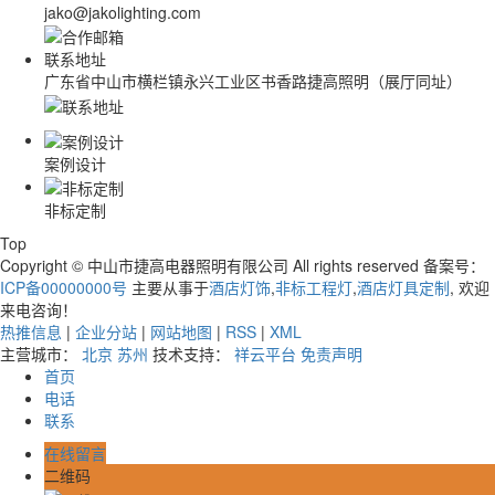
jako@jakolighting.com
联系地址
广东省中山市横栏镇永兴工业区书香路捷高照明（展厅同址）
案例设计
非标定制
Top
Copyright © 中山市捷高电器照明有限公司 All rights reserved 备案号：
ICP备00000000号
主要从事于
酒店灯饰
,
非标工程灯
,
酒店灯具定制
, 欢迎
来电咨询！
热推信息
|
企业分站
|
网站地图
|
RSS
|
XML
主营城市：
北京
苏州
技术支持：
祥云平台
免责声明
首页
电话
联系
在线留言
二维码