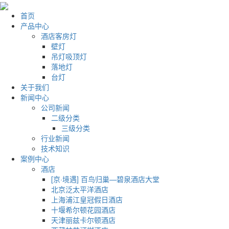
首页
产品中心
酒店客房灯
壁灯
吊灯吸顶灯
落地灯
台灯
关于我们
新闻中心
公司新闻
二级分类
三级分类
行业新闻
技术知识
案例中心
酒店
[京·境遇] 百鸟归巢—碧泉酒店大堂
北京泛太平洋酒店
上海浦江皇冠假日酒店
十堰希尔顿花园酒店
天津丽兹卡尔顿酒店