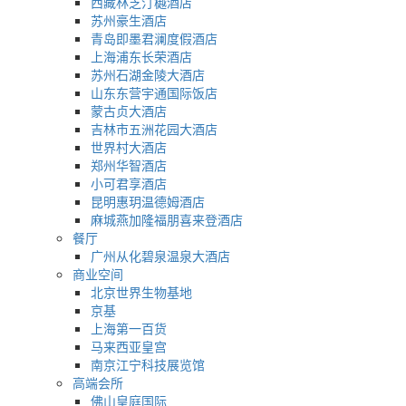
西藏林芝汀樾酒店
苏州豪生酒店
青岛即墨君澜度假酒店
上海浦东长荣酒店
苏州石湖金陵大酒店
山东东营宇通国际饭店
蒙古贞大酒店
吉林市五洲花园大酒店
世界村大酒店
郑州华智酒店
小可君享酒店
昆明惠玥温德姆酒店
麻城燕加隆福朋喜来登酒店
餐厅
广州从化碧泉温泉大酒店
商业空间
北京世界生物基地
京基
上海第一百货
马来西亚皇宫
南京江宁科技展览馆
高端会所
佛山皇庭国际