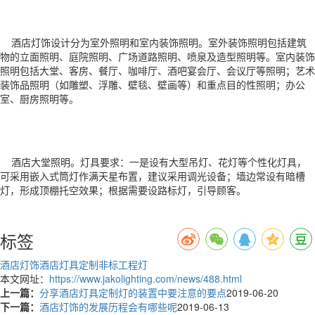
酒店灯饰设计分为室外照明和室内装饰照明。室外装饰照明包括建筑
物的立面照明、庭院照明、广场道路照明、喷泉及造型照明等。室内装饰
照明包括大堂、客房、餐厅、咖啡厅、酒吧宴会厅、会议厅等照明；艺术
装饰品照明（如雕塑、浮雕、壁毯、壁画等）和重点目的性照明；办公
室、厨房照明等。
酒店大堂照明。灯具要求：一是设有大型吊灯、花灯等个性化灯具，
可采用嵌入式筒灯作满天星布置，建议采用调光设备；墙边常设有暗槽
灯，形成顶棚托空效果；根据需要设路标灯，引导顾客。
标签
酒店灯饰
酒店灯具定制
非标工程灯
本文网址：
https://www.jakolighting.com/news/488.html
上一篇：
分享酒店灯具定制灯的装置中要注意的要点
2019-06-20
下一篇：
酒店灯饰的发展历程会有哪些呢
2019-06-13