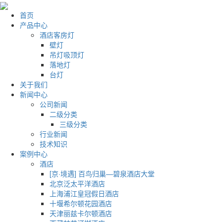
首页
产品中心
酒店客房灯
壁灯
吊灯吸顶灯
落地灯
台灯
关于我们
新闻中心
公司新闻
二级分类
三级分类
行业新闻
技术知识
案例中心
酒店
[京·境遇] 百鸟归巢—碧泉酒店大堂
北京泛太平洋酒店
上海浦江皇冠假日酒店
十堰希尔顿花园酒店
天津丽兹卡尔顿酒店