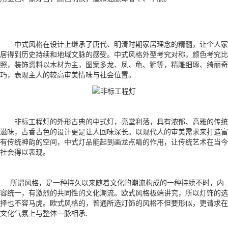
中式风格在设计上继承了唐代、明清时期家居理念的精髓，让个人家
居得到历史持续和地域文脉的感受。中式风格外型考究对称，颜色考究比
照，装饰资料以木材为主，图案多龙、凤、龟、狮等，精雕细琢、绮丽奇
巧，表现主人的较高审美情味与社会位置。
非标工程灯的外形古典的中式灯，亮堂利落，具有浓郁、高雅的传统
滋味，古香古色的设计更是让人回味深长。以现代人的审美需求来打造富
有传统神韵的空间，中式灯品能起到画龙点睛的作用，让传统艺术在当今
社会得以表现。
所谓风格，是一种持久以来随着文化的潮流构成的一种持续不时，内
容统一，有激烈的共同性的文化潮流。欧式风格极端讲究，所以灯饰的选
择也不容马虎。欧式风格的，普通所选灯饰的风格不但要形似，更请求在
文化气氛上与整体一脉相承.