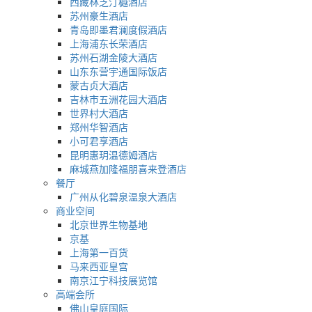
西藏林芝汀樾酒店
苏州豪生酒店
青岛即墨君澜度假酒店
上海浦东长荣酒店
苏州石湖金陵大酒店
山东东营宇通国际饭店
蒙古贞大酒店
吉林市五洲花园大酒店
世界村大酒店
郑州华智酒店
小可君享酒店
昆明惠玥温德姆酒店
麻城燕加隆福朋喜来登酒店
餐厅
广州从化碧泉温泉大酒店
商业空间
北京世界生物基地
京基
上海第一百货
马来西亚皇宫
南京江宁科技展览馆
高端会所
佛山皇庭国际