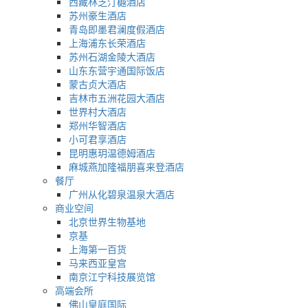
西藏林芝汀樾酒店
苏州豪生酒店
青岛即墨君澜度假酒店
上海浦东长荣酒店
苏州石湖金陵大酒店
山东东营宇通国际饭店
蒙古贞大酒店
吉林市五洲花园大酒店
世界村大酒店
郑州华智酒店
小可君享酒店
昆明惠玥温德姆酒店
麻城燕加隆福朋喜来登酒店
餐厅
广州从化碧泉温泉大酒店
商业空间
北京世界生物基地
京基
上海第一百货
马来西亚皇宫
南京江宁科技展览馆
高端会所
佛山皇庭国际