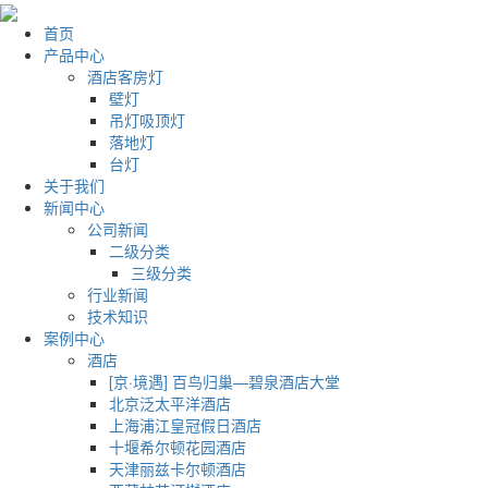
首页
产品中心
酒店客房灯
壁灯
吊灯吸顶灯
落地灯
台灯
关于我们
新闻中心
公司新闻
二级分类
三级分类
行业新闻
技术知识
案例中心
酒店
[京·境遇] 百鸟归巢—碧泉酒店大堂
北京泛太平洋酒店
上海浦江皇冠假日酒店
十堰希尔顿花园酒店
天津丽兹卡尔顿酒店