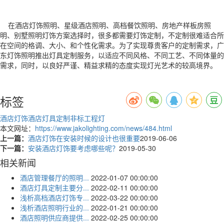
在酒店灯饰照明、星级酒店照明、高档餐饮照明、房地产样板房照
明、别墅照明灯饰方案选择时，很多都需要灯饰定制，不定制很难适合所
在空间的格调、大小、和个性化需求。为了实现尊贵客户的定制需求，广
东灯饰照明推出灯具定制服务，以适应不同风格、不同工艺、不同体量的
需求，同时，以良好严谨、精益求精的态度实现灯光艺术的较高境界。
标签
酒店灯饰
酒店灯具定制
非标工程灯
本文网址：
https://www.jakolighting.com/news/484.html
上一篇：
酒店灯饰在安装时候的设计也很重要
2019-06-06
下一篇：
安装酒店灯饰要考虑哪些呢？
2019-05-30
相关新闻
酒店管理餐厅的照明...
2022-01-07 00:00:00
酒店灯具定制主要分...
2022-02-11 00:00:00
浅析高档酒店灯饰专...
2022-03-22 00:00:00
浅析酒店照明行业的...
2022-01-21 00:00:00
酒店照明供应商提供...
2022-02-25 00:00:00