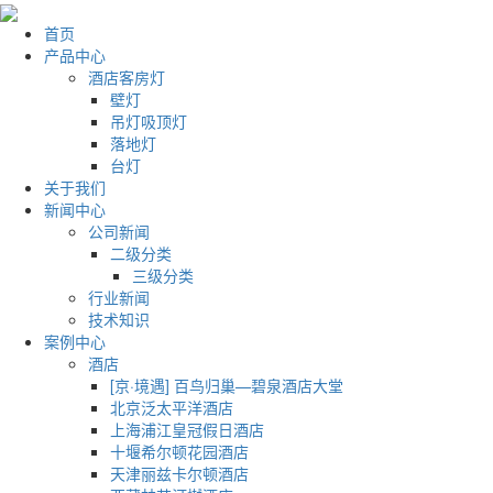
首页
产品中心
酒店客房灯
壁灯
吊灯吸顶灯
落地灯
台灯
关于我们
新闻中心
公司新闻
二级分类
三级分类
行业新闻
技术知识
案例中心
酒店
[京·境遇] 百鸟归巢—碧泉酒店大堂
北京泛太平洋酒店
上海浦江皇冠假日酒店
十堰希尔顿花园酒店
天津丽兹卡尔顿酒店