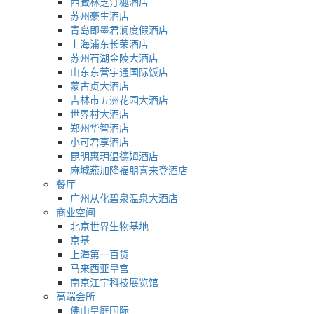
西藏林芝汀樾酒店
苏州豪生酒店
青岛即墨君澜度假酒店
上海浦东长荣酒店
苏州石湖金陵大酒店
山东东营宇通国际饭店
蒙古贞大酒店
吉林市五洲花园大酒店
世界村大酒店
郑州华智酒店
小可君享酒店
昆明惠玥温德姆酒店
麻城燕加隆福朋喜来登酒店
餐厅
广州从化碧泉温泉大酒店
商业空间
北京世界生物基地
京基
上海第一百货
马来西亚皇宫
南京江宁科技展览馆
高端会所
佛山皇庭国际