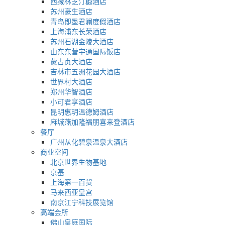
西藏林芝汀樾酒店
苏州豪生酒店
青岛即墨君澜度假酒店
上海浦东长荣酒店
苏州石湖金陵大酒店
山东东营宇通国际饭店
蒙古贞大酒店
吉林市五洲花园大酒店
世界村大酒店
郑州华智酒店
小可君享酒店
昆明惠玥温德姆酒店
麻城燕加隆福朋喜来登酒店
餐厅
广州从化碧泉温泉大酒店
商业空间
北京世界生物基地
京基
上海第一百货
马来西亚皇宫
南京江宁科技展览馆
高端会所
佛山皇庭国际