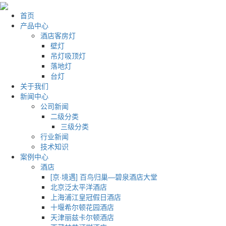
首页
产品中心
酒店客房灯
壁灯
吊灯吸顶灯
落地灯
台灯
关于我们
新闻中心
公司新闻
二级分类
三级分类
行业新闻
技术知识
案例中心
酒店
[京·境遇] 百鸟归巢—碧泉酒店大堂
北京泛太平洋酒店
上海浦江皇冠假日酒店
十堰希尔顿花园酒店
天津丽兹卡尔顿酒店