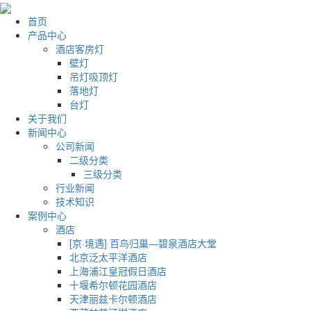
首页
产品中心
酒店客房灯
壁灯
吊灯吸顶灯
落地灯
台灯
关于我们
新闻中心
公司新闻
二级分类
三级分类
行业新闻
技术知识
案例中心
酒店
[京·境遇] 百鸟归巢—碧泉酒店大堂
北京泛太平洋酒店
上海浦江皇冠假日酒店
十堰希尔顿花园酒店
天津丽兹卡尔顿酒店