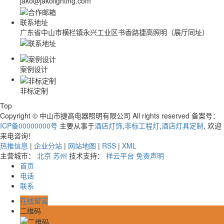
jako@jakolighting.com
联系地址
广东省中山市横栏镇永兴工业区书香路捷高照明（展厅同址）
案例设计
非标定制
Top
Copyright © 中山市捷高电器照明有限公司 All rights reserved 备案号：
ICP备00000000号
主要从事于
酒店灯饰
,
非标工程灯
,
酒店灯具定制
, 欢迎
来电咨询！
热推信息
|
企业分站
|
网站地图
|
RSS
|
XML
主营城市：
北京
苏州
技术支持：
祥云平台
免责声明
首页
电话
联系
在线留言
二维码