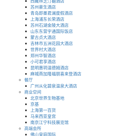
西藏林芝汀樾酒店
苏州豪生酒店
青岛即墨君澜度假酒店
上海浦东长荣酒店
苏州石湖金陵大酒店
山东东营宇通国际饭店
蒙古贞大酒店
吉林市五洲花园大酒店
世界村大酒店
郑州华智酒店
小可君享酒店
昆明惠玥温德姆酒店
麻城燕加隆福朋喜来登酒店
餐厅
广州从化碧泉温泉大酒店
商业空间
北京世界生物基地
京基
上海第一百货
马来西亚皇宫
南京江宁科技展览馆
高端会所
佛山皇庭国际