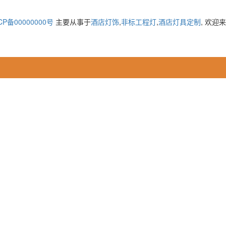
CP备00000000号
主要从事于
酒店灯饰
,
非标工程灯
,
酒店灯具定制
, 欢迎