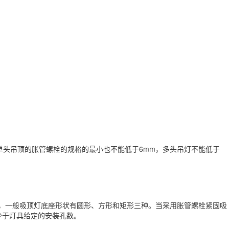
头吊顶的胀管螺栓的规格的最小也不能低于6mm，多头吊灯不能低于
，一般吸顶灯底座形状有圆形、方形和矩形三种。当采用胀管螺栓紧固吸
少于灯具给定的安装孔数。