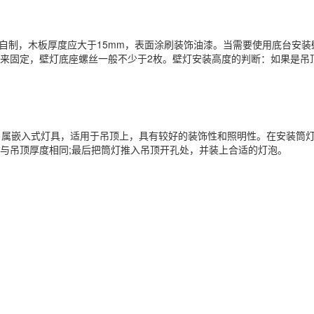
制，木板厚度应大于15mm，表面涂刷装饰油漆。当需要使用底台安装
固定，壁灯底座螺丝一般不少于2枚。壁灯安装高度的判断：如果是吊顶壁
属嵌入式灯具，适用于吊顶上，具有较好的装饰性和照明性。在安装筒灯
与吊顶厚度相同;最后把筒灯推入吊顶开孔处，并装上合适的灯泡。