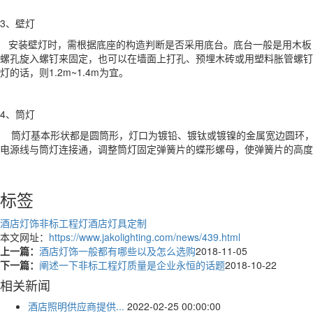
3、壁灯
安装壁灯时，需根据底座的构造判断是否采用底台。底台一般是用木板自
螺孔旋入螺钉来固定，也可以在墙面上打孔、预埋木砖或用塑料胀管螺钉来
灯的话，则1.2m~1.4m为宜。
4、筒灯
筒灯基本形状都是圆筒形，灯口为镀铅、镀钛或镀镍的金属宽边圆环，
电源线与筒灯连接通，调整筒灯固定弹簧片的蝶形螺母，使弹簧片的高度
标签
酒店灯饰
非标工程灯
酒店灯具定制
本文网址：
https://www.jakolighting.com/news/439.html
上一篇：
酒店灯饰一般都有哪些以及怎么选购
2018-11-05
下一篇：
阐述一下非标工程灯质量是企业永恒的话题
2018-10-22
相关新闻
酒店照明供应商提供...
2022-02-25 00:00:00