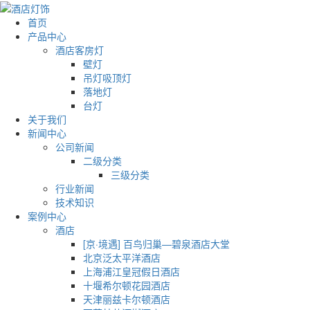
首页
产品中心
酒店客房灯
壁灯
吊灯吸顶灯
落地灯
台灯
关于我们
新闻中心
公司新闻
二级分类
三级分类
行业新闻
技术知识
案例中心
酒店
[京·境遇] 百鸟归巢—碧泉酒店大堂
北京泛太平洋酒店
上海浦江皇冠假日酒店
十堰希尔顿花园酒店
天津丽兹卡尔顿酒店