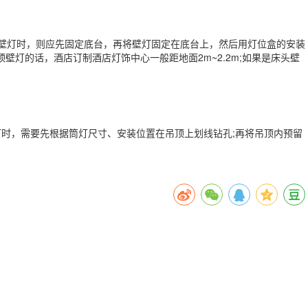
壁灯时，则应先固定底台，再将壁灯固定在底台上，然后用灯位盒的安装
灯的话，酒店订制酒店灯饰中心一般距地面2m~2.2m;如果是床头壁
时，需要先根据筒灯尺寸、安装位置在吊顶上划线钻孔;再将吊顶内预留