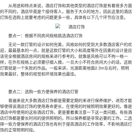
从用途和特点来说，酒店灯饰和其他类型的酒店灯饰是有着很多方面
的不同的，酒店毕竟是个接待客人，服务于大众的地方，因此这里的酒店
灯饰在选购上就要考虑的问题更多一些，具体有以下几个环节应注意。
要点一：根据不同房间规格挑选酒店灯饰
无论一款灯管的设计如何完美，风格如何的受到大多数酒店客户的欢
迎，最最基本的一点，就是这款灯管的大小和高度等外在因素的设计是应
该完全根据酒店房间的规格来进行参考的。就像是风格可以不拘一格一
样，在外形规格上必须要仔细入微，一旦大小不符合房间大小的话，这款
灯管就是一个失败的作品。一般来讲，光源距离地面2.3m左右时，照明
效果最好，整体的视觉和环境效果也最佳。
要点二：选购一些方便保养的酒店灯管
普遍来说大多数酒店灯饰都是需要定期的来进行保养维护，进而才能
够使得该酒店灯饰的使用寿命更长，在使用的时候照明效果更好的。像是
酒店中所使用的这些酒店灯饰，更是要着重注意一下这一类问题。有些酒
店灯饰都是要长时间的提供照明的，所以保养都是非常必要的工作。二选
择一些方便保养的酒店灯饰也有利于提高酒店的工作效率，不影响酒店灯
饰的正常照明时段。