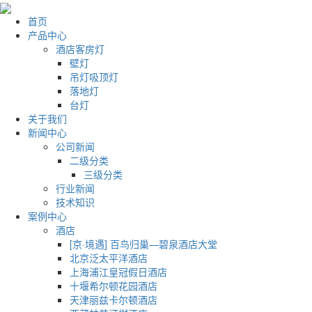
首页
产品中心
酒店客房灯
壁灯
吊灯吸顶灯
落地灯
台灯
关于我们
新闻中心
公司新闻
二级分类
三级分类
行业新闻
技术知识
案例中心
酒店
[京·境遇] 百鸟归巢—碧泉酒店大堂
北京泛太平洋酒店
上海浦江皇冠假日酒店
十堰希尔顿花园酒店
天津丽兹卡尔顿酒店