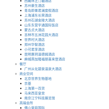
西藏林芝汀樾酒店
苏州豪生酒店
青岛即墨君澜度假酒店
上海浦东长荣酒店
苏州石湖金陵大酒店
山东东营宇通国际饭店
蒙古贞大酒店
吉林市五洲花园大酒店
世界村大酒店
郑州华智酒店
小可君享酒店
昆明惠玥温德姆酒店
麻城燕加隆福朋喜来登酒店
餐厅
广州从化碧泉温泉大酒店
商业空间
北京世界生物基地
京基
上海第一百货
马来西亚皇宫
南京江宁科技展览馆
高端会所
佛山皇庭国际