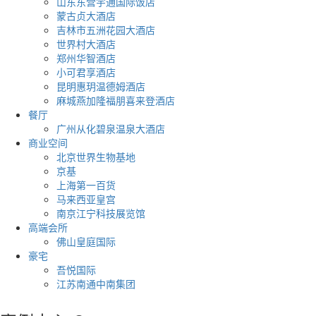
山东东营宇通国际饭店
蒙古贞大酒店
吉林市五洲花园大酒店
世界村大酒店
郑州华智酒店
小可君享酒店
昆明惠玥温德姆酒店
麻城燕加隆福朋喜来登酒店
餐厅
广州从化碧泉温泉大酒店
商业空间
北京世界生物基地
京基
上海第一百货
马来西亚皇宫
南京江宁科技展览馆
高端会所
佛山皇庭国际
豪宅
吾悦国际
江苏南通中南集团