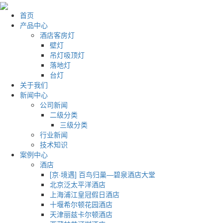
首页
产品中心
酒店客房灯
壁灯
吊灯吸顶灯
落地灯
台灯
关于我们
新闻中心
公司新闻
二级分类
三级分类
行业新闻
技术知识
案例中心
酒店
[京·境遇] 百鸟归巢—碧泉酒店大堂
北京泛太平洋酒店
上海浦江皇冠假日酒店
十堰希尔顿花园酒店
天津丽兹卡尔顿酒店