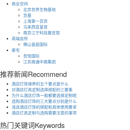
商业空间
北京世界生物基地
京基
上海第一百货
马来西亚皇宫
南京江宁科技展览馆
高端会所
佛山皇庭国际
豪宅
吾悦国际
江苏南通中南集团
推荐新闻
Recommend
酒店灯饰保养的五个要点是什么
对酒店灯具定制选择搭配的三要素
为什么酒店灯饰一般都要选择定制呢
选购酒店灯饰的三大要点分别是什么
浅谈酒店灯饰的搭配和具体使用要求
酒店灯具定制与选购需要注意的事项
热门关键词
Keywords