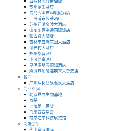
西藏林芝汀樾酒店
苏州豪生酒店
青岛即墨君澜度假酒店
上海浦东长荣酒店
苏州石湖金陵大酒店
山东东营宇通国际饭店
蒙古贞大酒店
吉林市五洲花园大酒店
世界村大酒店
郑州华智酒店
小可君享酒店
昆明惠玥温德姆酒店
麻城燕加隆福朋喜来登酒店
餐厅
广州从化碧泉温泉大酒店
商业空间
北京世界生物基地
京基
上海第一百货
马来西亚皇宫
南京江宁科技展览馆
高端会所
佛山皇庭国际