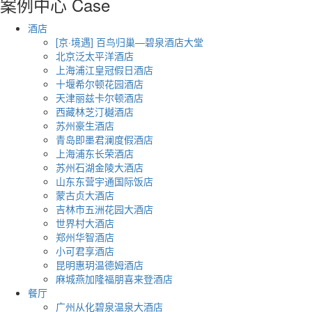
案例中心
Case
酒店
[京·境遇] 百鸟归巢—碧泉酒店大堂
北京泛太平洋酒店
上海浦江皇冠假日酒店
十堰希尔顿花园酒店
天津丽兹卡尔顿酒店
西藏林芝汀樾酒店
苏州豪生酒店
青岛即墨君澜度假酒店
上海浦东长荣酒店
苏州石湖金陵大酒店
山东东营宇通国际饭店
蒙古贞大酒店
吉林市五洲花园大酒店
世界村大酒店
郑州华智酒店
小可君享酒店
昆明惠玥温德姆酒店
麻城燕加隆福朋喜来登酒店
餐厅
广州从化碧泉温泉大酒店