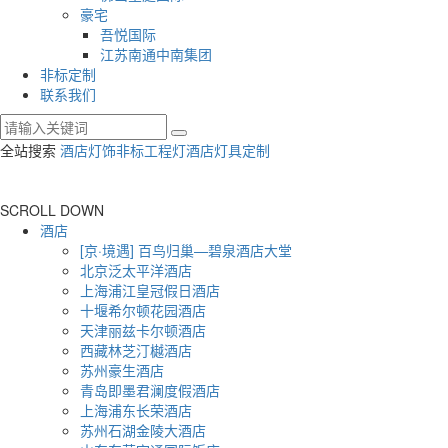
豪宅
吾悦国际
江苏南通中南集团
非标定制
联系我们
全站搜索
酒店灯饰
非标工程灯
酒店灯具定制
SCROLL DOWN
酒店
[京·境遇] 百鸟归巢—碧泉酒店大堂
北京泛太平洋酒店
上海浦江皇冠假日酒店
十堰希尔顿花园酒店
天津丽兹卡尔顿酒店
西藏林芝汀樾酒店
苏州豪生酒店
青岛即墨君澜度假酒店
上海浦东长荣酒店
苏州石湖金陵大酒店